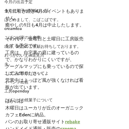
今月の出店予定
全く焼菓子が関係ない話
3月に引き続き4月のイベントもありま
せん。
はじめまして、こばこばです。
癒やしの1日も4月は中止したします。
creamtea
こばこば家の出来事
その代り、金曜日と土曜日に工房販売
をする予定です。
出店、納品のご依頼お待ちしております。
工房は、自宅裏の庭に建っているの
わっかのいえin花見川
で、かなりわかりにくいですが、
夫
グーグルマップにも乗っているので探
こばこば離婚したってよ
してみてください。
営業中はよっぽど風が強くなければ看
イベント出店
板が出ています。
工房openday
こばこばの焼菓子について
ほかには
木曜日はユーカリが丘のオーガニック
カフェEdenに納品。
パンのお取り寄せ通販サイト
rebake
ハンドメイド通販・販売の
creema