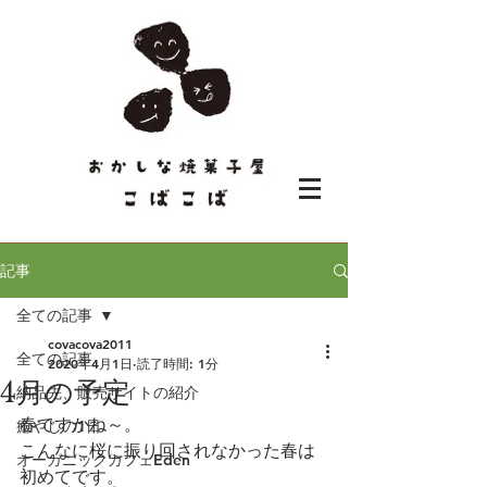
記事
全ての記事
covacova2011
全ての記事
2020年4月1日
読了時間: 1分
4月の予定
納品先、販売サイトの紹介
春ですかね～。
癒やしの1日
こんなに桜に振り回されなかった春は
オーガニックカフェEden
初めてです。