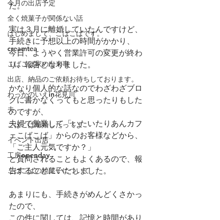
今月の出店予定
た。
全く焼菓子が関係ない話
実は３月に離婚していたんですけど、
はじめまして、こばこばです。
手続きに予想以上の時間がかかり、
creamtea
今日、ようやく営業許可の変更が終わ
こばこば家の出来事
り、報告となりました。
出店、納品のご依頼お待ちしております。
かなり個人的な話なのでわざわざブロ
わっかのいえin花見川
グに書かなくってもと思ったりもした
夫
のですが、
夫婦で営業して「いたいたりあんカフ
こばこば離婚したってよ
ェこばこば」からのお客様などから、
イベント出店
「ご主人元気ですか？」
工房openday
と質問されることもよくあるので、報
こばこばの焼菓子について
告することにいたしました。
あまりにも、手続きがめんどくさかっ
たので、
この件に関しては、記憶と時間があり