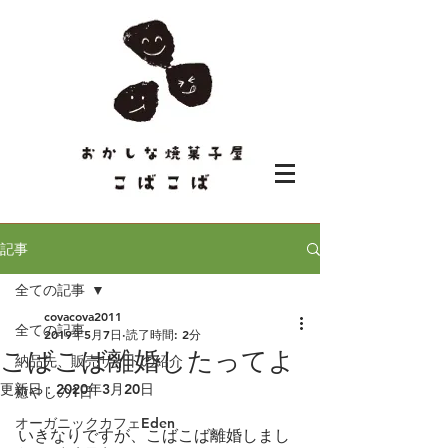
記事
全ての記事
covacova2011
全ての記事
2019年5月7日
読了時間: 2分
こばこば離婚したってよ
納品先、販売サイトの紹介
更新日：
2020年3月20日
癒やしの1日
オーガニックカフェEden
いきなりですが、こばこば離婚しまし