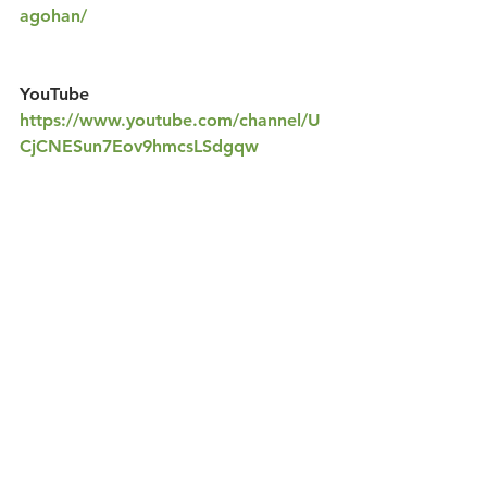
agohan/
YouTube
https://www.youtube.com/channel/U
CjCNESun7Eov9hmcsLSdgqw