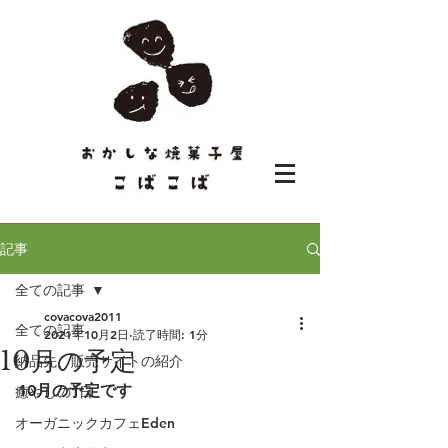
記事
全ての記事
covacova2011
全ての記事
2021年10月2日
読了時間: 1分
10月の予定
納品先、販売サイトの紹介
10月の予定です
癒やしの1日
オーガニックカフェEden