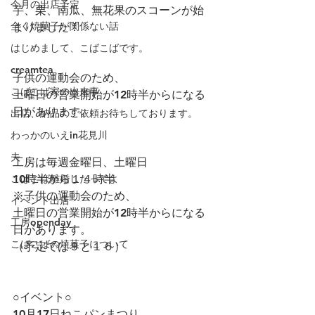
今月の出店予定
芋、栗、南瓜、無花果のスコーンが始
全く焼菓子が関係ない話
まりました！
はじめまして、こばこばです。
creamtea
子供の運動会のため、
こばこば家の出来事
土曜日の営業開始が12時半からになる
日があります。
出店、納品のご依頼お待ちしております。
わっかのいえin花見川
夫
工房は毎週金曜日、土曜日
こばこば離婚したってよ
10時半から１４時半
※子供の運動会のため、
イベント出店
土曜日の営業開始が12時半からになる
工房openday
日があります。
こばこばの焼菓子について
（予定では９と１６）
○イベント○
10月17日ねこパンまつり