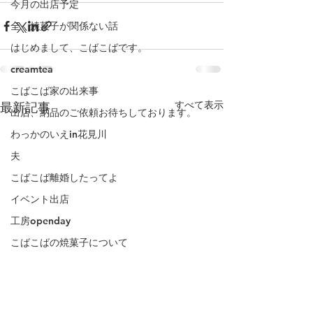
今月の出店予定
全く焼菓子が関係ない話
はじめまして、こばこばです。
creamtea
こばこば家の出来事
すべて表示
最新記事
出店、納品のご依頼お待ちしております。
わっかのいえin花見川
夫
こばこば離婚したってよ
イベント出店
工房openday
こばこばの焼菓子について