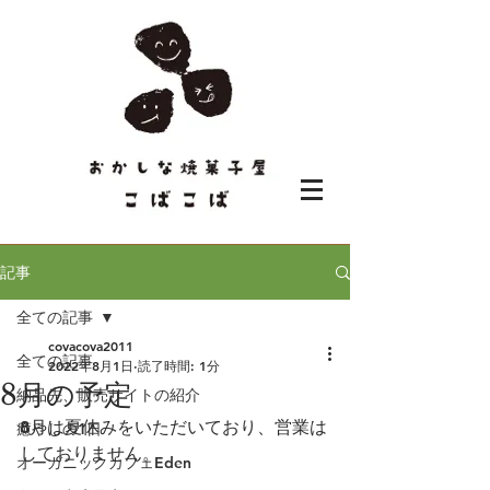
記事
全ての記事
covacova2011
全ての記事
2022年8月1日
読了時間: 1分
8月の予定
納品先、販売サイトの紹介
8月は夏休みをいただいており、営業は
癒やしの1日
しておりません。
オーガニックカフェEden