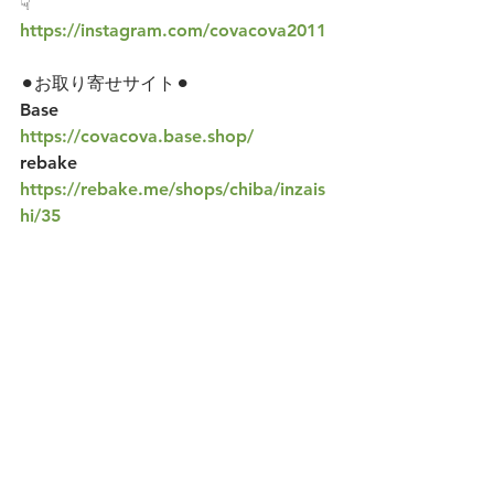
☟
https://instagram.com/covacova2011
⚫︎お取り寄せサイト⚫︎
Base           
https://covacova.base.shop/
rebake       
https://rebake.me/shops/chiba/inzais
hi/35