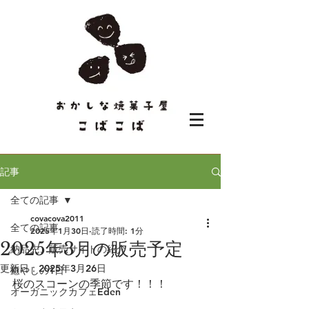
記事
全ての記事
covacova2011
全ての記事
2025年1月30日
読了時間: 1分
2025年3月の販売予定
納品先、販売サイトの紹介
更新日：
2025年3月26日
癒やしの1日
桜のスコーンの季節です！！！
オーガニックカフェEden