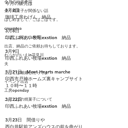
今月の出店予定
今月の販売は
3月2日
全く焼菓子が関係ない話
珈琲工房わげん　納品
はじめまして、こばこばです。
creamtea
3月8日
こばこば家の出来事
印西ふれあい牧場exstion　納品
出店、納品のご依頼お待ちしております。
3月9日
わっかのいえin花見川
印西ふれあい牧場exstion　納品
夫
3月21日　Meet Hearts marche
こばこば離婚したってよ
印西市戸神ホームズ裏キャンプサイト
イベント出店
１０時〜１１時
工房openday
こばこばの焼菓子について
3月22日
印西ふれあい牧場exstion　納品
3月23日　間借りや
西白井駅前アンズハウスの前を曲がり