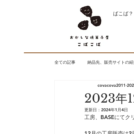
what's こばこば？
全ての記事
納品先、販売サイトの紹
covacova2011
20
全く焼菓子が関係ない話
はじ
2023年
更新日：
2024年1月4日
出店、納品のご依頼お待ちしており
工房、BASEにて
12月の工房販売は2
工房openday
こばこばの焼菓