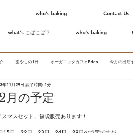
who's baking
Contact Us
what's こばこば？
who's baking
介
癒やしの1日
オーガニックカフェEden
今月の出店
23年11月29日
読了時間: 1分
めまして、こばこばです。
creamtea
こばこば家の出来事
12月の予定
ます。
わっかのいえin花見川
夫
こばこば離婚したっ
クリスマスセット、福袋販売あります！
日15日、22日、23日、24日、29日の予定ですが
子について