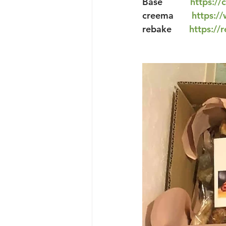
Base           
https://
creema　　
https:/
rebake       
https://