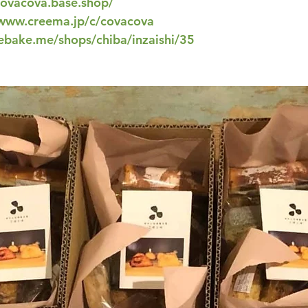
covacova.base.shop/
/www.creema.jp/c/covacova
rebake.me/shops/chiba/inzaishi/35