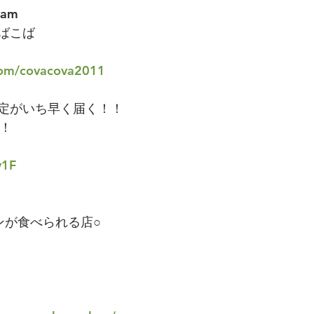
ram
ばこば
.com/covacova2011
定がいち早く届く！！
す！
v1F
ンが食べられる店○