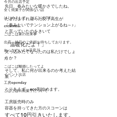
今月の出店予定
先日、春みたいな暖かさでしたね。
全く焼菓子が関係ない話
はじめまして、こばこばです。
たまたますれ違った女子高生が
「春みたいでテンション上がるね～♪」
creamtea
と言っていたのをきいて
こばこば家の出来事
出店、納品のご依頼お待ちしております。
「温暖化だよ！」
わっかのいえin花見川
突っ込みたくなったのは私だけでしょ
うか？
夫
こばこば離婚したってよ
そして、私に何が出来るのか考えた結
イベント出店
果・・・
工房openday
とりあえず、eco割始めます。
こばこばの焼菓子について
工房販売時のみ
容器を持ってきた方のスコーンは
すべて10円引きいたします。