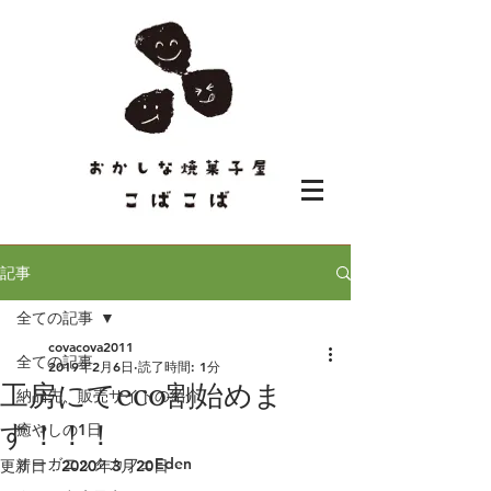
記事
全ての記事
covacova2011
全ての記事
2019年2月6日
読了時間: 1分
工房にてeco割始めま
納品先、販売サイトの紹介
す！！！
癒やしの1日
オーガニックカフェEden
更新日：
2020年3月20日