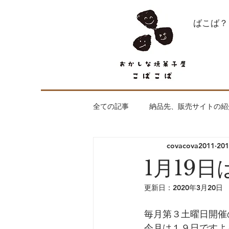
what's こばこば？
全ての記事
納品先、販売サイトの紹
covacova2011
20
全く焼菓子が関係ない話
はじ
1月19
更新日：
2020年3月20日
出店、納品のご依頼お待ちしており
毎月第３土曜日開催
今月は１９日ですよ
工房openday
こばこばの焼菓