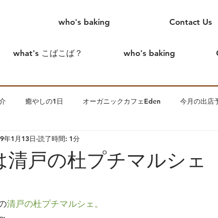
who's baking
Contact Us
what's こばこば？
who's baking
介
癒やしの1日
オーガニックカフェEden
今月の出店
19年1月13日
読了時間: 1分
めまして、こばこばです。
creamtea
こばこば家の出来事
日は清戸の杜プチマルシェ
ます。
わっかのいえin花見川
夫
こばこば離婚したっ
の
清戸の杜プチマルシェ。
～。
子について