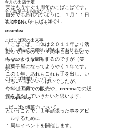
今月の出店予定
実はもうすぐ１周年のこばこばです。
全く焼菓子が関係ない話
自分でも忘れないように、１月１１日
はじめまして、こばこばです。
にOPENいたしました。
creamtea
こばこば家の出来事
「こばこば」自体は２０１１年より活
出店、納品のご依頼お待ちしております。
動しているので、１周年と言うほどで
もないような気もするのですが（笑
わっかのいえin花見川
焼菓子屋になってようやく１年です。
夫
この１年、あれもこれも手を出し、い
こばこば離婚したってよ
つもいっぱいいっぱいでしたが、
イベント出店
今年は工房での販売や、creemaでの販
売を増やしていきたいと思います。
工房openday
こばこばの焼菓子について
ということで、１年頑張った事をアピ
ールするために
１周年イベントを開催します。