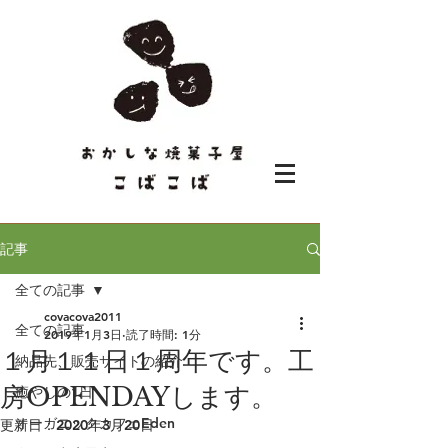
記事
全ての記事
covacova2011
全ての記事
2019年1月3日
読了時間: 1分
１月１１日１周年です。工
納品先、販売サイトの紹介
房OPENDAYします。
癒やしの1日
オーガニックカフェEden
更新日：
2020年3月20日