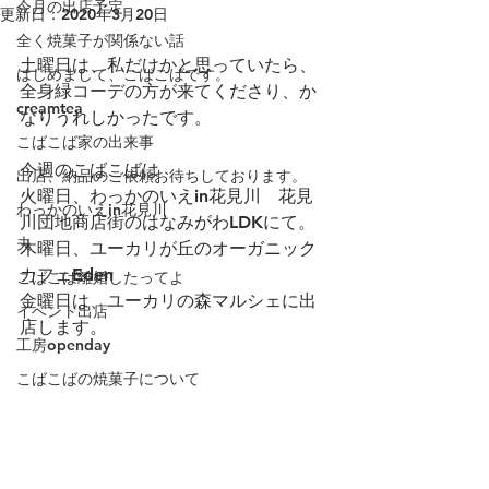
今月の出店予定
更新日：
2020年3月20日
全く焼菓子が関係ない話
土曜日は、私だけかと思っていたら、
はじめまして、こばこばです。
全身緑コーデの方が来てくださり、か
creamtea
なりうれしかったです。
こばこば家の出来事
今週のこばこばは
出店、納品のご依頼お待ちしております。
火曜日、わっかのいえin花見川　花見
わっかのいえin花見川
川団地商店街のはなみがわLDKにて。
夫
木曜日、ユーカリが丘のオーガニック
カフェEden
こばこば離婚したってよ
金曜日は、ユーカリの森マルシェに出
イベント出店
店します。
工房openday
こばこばの焼菓子について