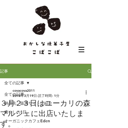
記事
全ての記事
covacova2011
全ての記事
2018年3月19日
読了時間: 1分
３月２３日はユーカリの森
納品先、販売サイトの紹介
マルシェに出店いたしま
癒やしの1日
オーガニックカフェEden
す。