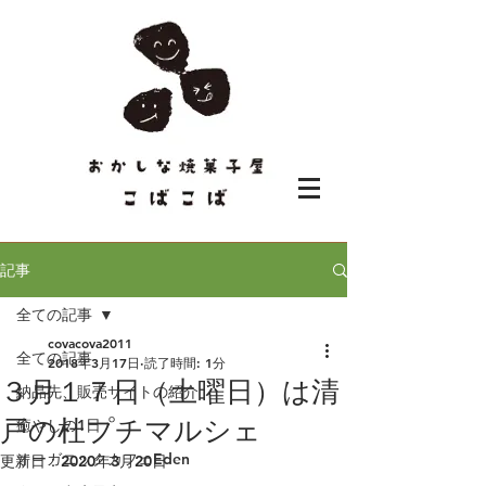
記事
全ての記事
covacova2011
全ての記事
2018年3月17日
読了時間: 1分
３月１７日（土曜日）は清
納品先、販売サイトの紹介
戸の杜プチマルシェ
癒やしの1日
オーガニックカフェEden
更新日：
2020年3月20日