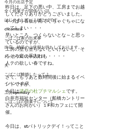
今月の出店予定
昨日は、足下の悪い中、工房までお越
全く焼菓子が関係ない話
しくださりありがとうございました。
はじめまして、こばこばです。
やっぱり看板が雨でぐちゃぐちゃにな
ってしまい・・・
creamtea
早いところ、つくらないとな～と思っ
こばこば家の出来事
ているのですが、
出店、納品のご依頼お待ちしております。
工房の壁も塗らないといけないし、そ
ろそろ庭の手入れも・・・・
わっかのいえin花見川
人テの欲しい春ですね。
夫
こばこば離婚したってよ
さて、もうあと数時間後に始まるイベ
イベント出店
ントですが、
今日は
清戸の杜プチマルシェ
です。
工房openday
白井市福祉センター（船橋カントリー
こばこばの焼菓子について
さんのお向かい）１F和カフェにて開
催。
今日は、stパトリックデイ！ってこと