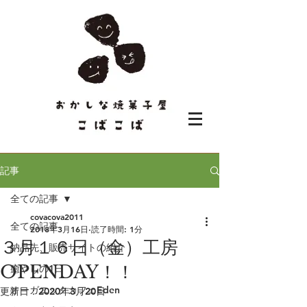
記事
全ての記事
covacova2011
全ての記事
2018年3月16日
読了時間: 1分
３月１６日（金）工房
納品先、販売サイトの紹介
OPENDAY！！
癒やしの1日
オーガニックカフェEden
更新日：
2020年3月20日