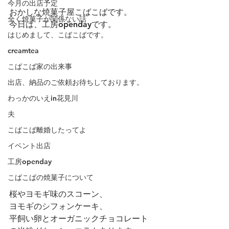
今月の出店予定
おかしな焼菓子屋こばこばです。
全く焼菓子が関係ない話
今日は、工房opendayです。
はじめまして、こばこばです。
creamtea
こばこば家の出来事
出店、納品のご依頼お待ちしております。
わっかのいえin花見川
夫
こばこば離婚したってよ
イベント出店
工房openday
こばこばの焼菓子について
桜やヨモギ味のスコーン、
ヨモギのシフォンケーキ、
平飼い卵とオーガニックチョコレート