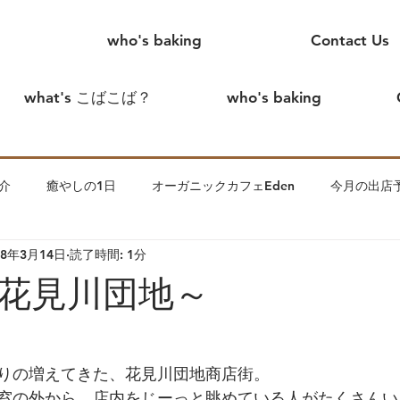
who's baking
Contact Us
what's こばこば？
who's baking
介
癒やしの1日
オーガニックカフェEden
今月の出店
18年3月14日
読了時間: 1分
めまして、こばこばです。
creamtea
こばこば家の出来事
花見川団地～
ます。
わっかのいえin花見川
夫
こばこば離婚したっ
りの増えてきた、花見川団地商店街。
窓の外から、店内をじーっと眺めている人がたくさんい
子について