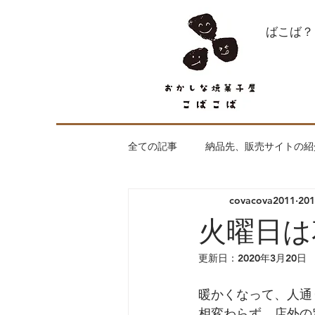
what's こばこば？
全ての記事
納品先、販売サイトの紹
covacova2011
20
全く焼菓子が関係ない話
はじ
火曜日は
更新日：
2020年3月20日
出店、納品のご依頼お待ちしており
暖かくなって、人通
相変わらず、店外の
工房openday
こばこばの焼菓