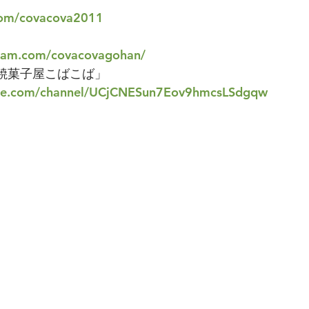
.com/covacova2011
gram.com/covacovagohan/
しな焼菓子屋こばこば」
ube.com/channel/UCjCNESun7Eov9hmcsLSdgqw