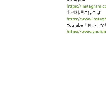
https://instagram
出張料理こばこば
https://www.insta
YouTube「おか
https://www.yout