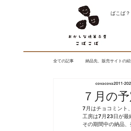
what's こばこば？
全ての記事
納品先、販売サイトの紹
covacova2011
20
全く焼菓子が関係ない話
はじ
７月の予
出店、納品のご依頼お待ちしており
7月はチョコミント
工房は7月23日が最
その期間中の納品、
工房openday
こばこばの焼菓