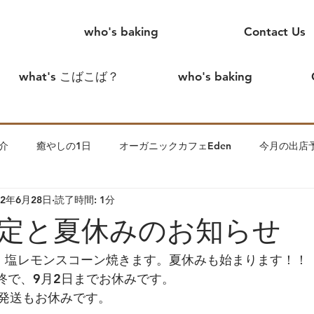
who's baking
Contact Us
what's こばこば？
who's baking
介
癒やしの1日
オーガニックカフェEden
今月の出店
22年6月28日
読了時間: 1分
めまして、こばこばです。
creamtea
こばこば家の出来事
定と夏休みのお知らせ
ます。
わっかのいえin花見川
夫
こばこば離婚したっ
、塩レモンスコーン焼きます。夏休みも始まります！！
終で、9月2日までお休みです。
発送もお休みです。
子について