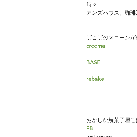
時々
アンズハウス、珈琲
ばこばのスコーンが
creema   
BASE 
rebake    
おかしな焼菓子屋こ
FB
Instagram