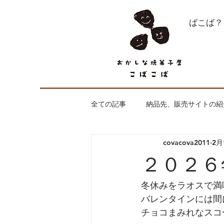
what's こばこば？
全ての記事
納品先、販売サイトの紹
covacova2011
2月
全く焼菓子が関係ない話
はじ
２０２６
出店、納品のご依頼お待ちしており
冬休みをラオスで満
バレンタインには間
チョコまみれなスコ
工房openday
こばこばの焼菓