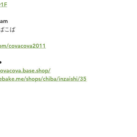
v1F
ram
ばこば
.com/covacova2011
︎
covacova.base.shop/
rebake.me/shops/chiba/inzaishi/35