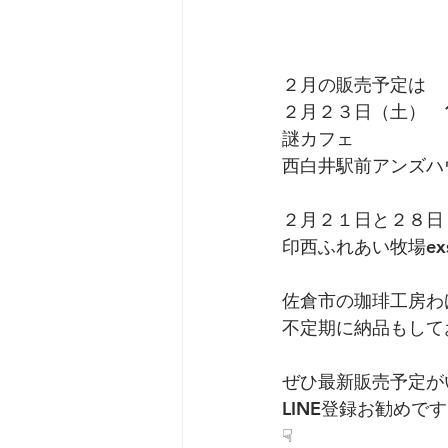
２月の販売予定は
２月２３日（土）　
謎カフェ
西白井駅前アンズハ
２月２１日と２８日
印西ふれあい牧場exs
佐倉市の珈琲工房わ
不定期に納品もして
ぜひ最新販売予定が
LINE登録お勧めで
☟