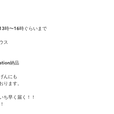
13時〜16時ぐらいまで
ウス
tion納品
げんにも
おります。
いち早く届く！！
す！