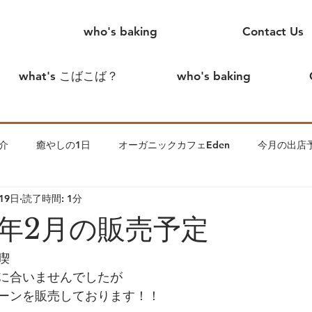
who's baking
Contact Us
what's こばこば？
who's baking
介
癒やしの1日
オーガニックカフェEden
今月の出店
19日
読了時間: 1分
めまして、こばこばです。
creamtea
こばこば家の出来事
年2月の販売予定
ます。
わっかのいえin花見川
夫
こばこば離婚したっ
喫
に合いませんでしたが
ーンを販売しております！！
子について