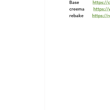
Base           
https://
creema　　
https:/
rebake       
https://