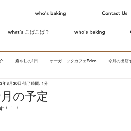
who's baking
Contact Us
what's こばこば？
who's baking
介
癒やしの1日
オーガニックカフェEden
今月の出店
23年8月30日
読了時間: 1分
めまして、こばこばです。
creamtea
こばこば家の出来事
9月の予定
ます。
わっかのいえin花見川
夫
こばこば離婚したっ
す！！！
子について