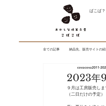
what's こばこば？
全ての記事
納品先、販売サイトの紹
covacova2011
20
全く焼菓子が関係ない話
はじ
2023年
出店、納品のご依頼お待ちしており
９月は工房販売しま
（二日だけの予定）
工房openday
こばこばの焼菓