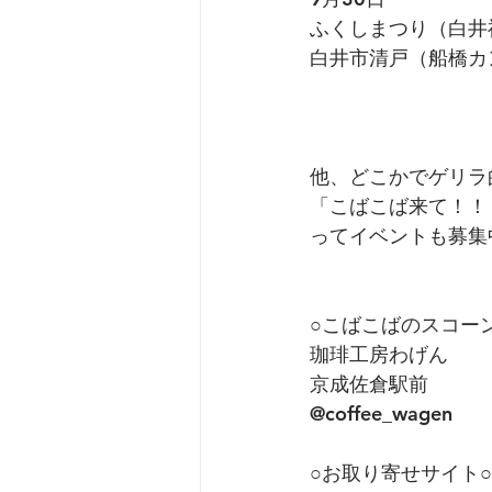
ふくしまつり（白井
白井市清戸（船橋カ
他、どこかでゲリラ
「こばこば来て！！
ってイベントも募集
○こばこばのスコーン
珈琲工房わげん
京成佐倉駅前
@coffee_wagen 
○お取り寄せサイト○