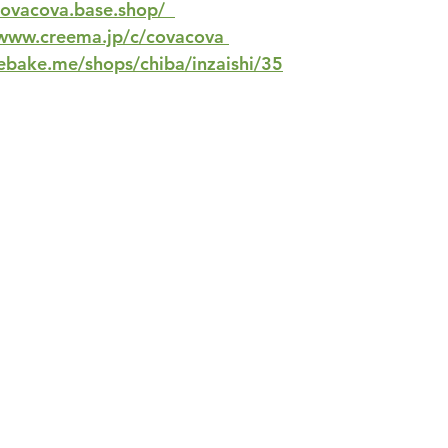
covacova.base.shop/  
/www.creema.jp/c/covacova 
rebake.me/shops/chiba/inzaishi/35