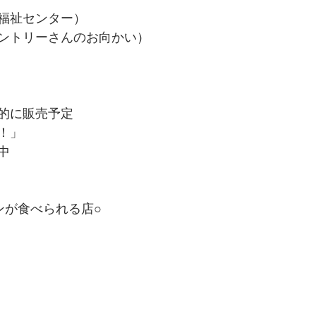
福祉センター）
ントリーさんのお向かい）
的に販売予定
！」
中
が食べられる店○ 
 