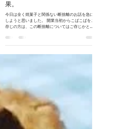
covacova2011
2020年9月3日
読了時間: 2分
ときめかない夫を断捨離した結
果。
今日は全く焼菓子と関係ない断捨離のお話を急に
しようと思いました。 開業当初からこばこばをご
存じの方は、この断捨離についてはご存じかと思
いますが・・・ 一応はそのときのブログこちらで
す→「こばこば離婚したってよ」 かなり、さっぱ
りと 夫との離婚理由を...